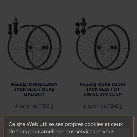
Roue(s) DUKE LUCKY
Roue(s) DUKE LUCKY
JACK SLS5 / DUKE
JACK SLS5 / DT
BADBOY
SWISS 370 CL SP
A partir de : 1196 g
A partir de : 1242 g
Prix
Prix
1 611,12 € TTC
1 445,60 € TTC
Ce site Web utilise ses propres cookies et ceux
de tiers pour améliorer nos services et vous