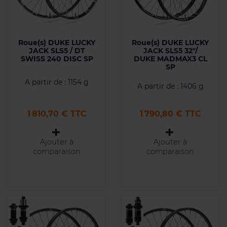
Roue(s) DUKE LUCKY
Roue(s) DUKE LUCKY
JACK SLS5 / DT
JACK SLS5 32"/
SWISS 240 DISC SP
DUKE MADMAX3 CL
SP
A partir de : 1154 g
A partir de : 1406 g
Prix
Prix
1 810,70 € TTC
1 790,80 € TTC
Ajouter à
Ajouter à
comparaison
comparaison