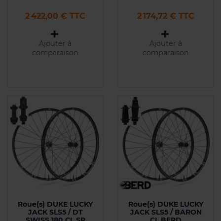
Prix
Prix
2 422,00 € TTC
2 174,72 € TTC
Ajouter à
Ajouter à
comparaison
comparaison
Roue(s) DUKE LUCKY
Roue(s) DUKE LUCKY
JACK SLS5 / DT
JACK SLS5 / BARON
SWISS 180 CL SP
CL BERD