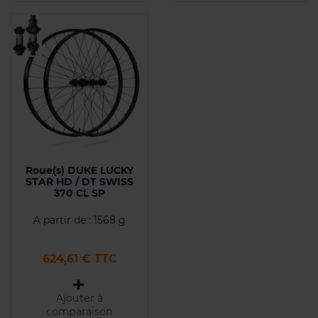
Roue(s) DUKE LUCKY
STAR HD / DT SWISS
370 CL SP
A partir de : 1568 g
Prix
624,61 € TTC
Ajouter à
comparaison