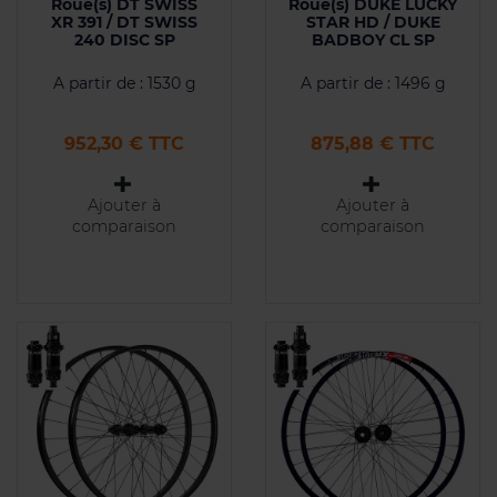
Roue(s) DT SWISS
Roue(s) DUKE LUCKY
XR 391 / DT SWISS
STAR HD / DUKE
240 DISC SP
BADBOY CL SP
A partir de : 1530 g
A partir de : 1496 g
Prix
Prix
952,30 € TTC
875,88 € TTC
Ajouter à
Ajouter à
comparaison
comparaison