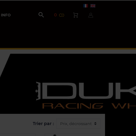

0
INFO
Trier par :