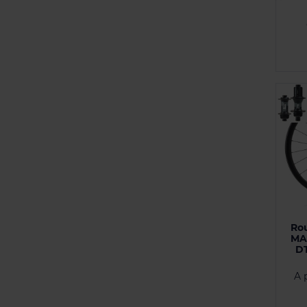
Ro
MA
DT
A 