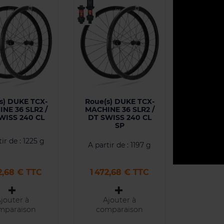
s) DUKE TCX-
Roue(s) DUKE TCX-
NE 36 SLR2 /
MACHINE 36 SLR2 /
WISS 240 CL
DT SWISS 240 CL
SP
ir de : 1225 g
A partir de : 1197 g
Prix
72,68 € TTC
1 472,68 € TTC
jouter à
Ajouter à
mparaison
comparaison