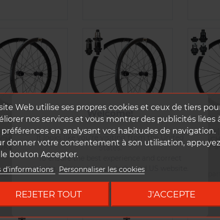
site Web utilise ses propres cookies et ceux de tiers pou
Welcome!
liorer nos services et vous montrer des publicités liées 
 préférences en analysant vos habitudes de navigation.
ue(s) DUKE TCX-
Roue(s) DUKE TCX-
Roue(
It looks like you're visiting from the United
CHINE 36 SLR2 /
MACHINE 36 SLR2 /
MACHI
r donner votre consentement à son utilisation, appuye
UKE MADMAX3
DUKE MADMAX CL
DT S
States.
 le bouton Accepter.
CL SP
SP
To ensure the best experience and correct
pricing, please visit our dedicated US website.
s d'informations
Personnaliser les cookies
partir de : 1165 g
A partir de : 1247 g
A part
Go to DUKE US site
REJETER TOUT
J'ACCEPTE
rix
Prix
Prix
 361,68 € TTC
1 344,53 € TTC
1 2