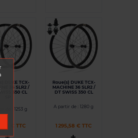
r
à
s) DUKE TCX-
Roue(s) DUKE TCX-
NE 36 SLR2 /
MACHINE 36 SLR2 /
z
WISS 350 CL
DT SWISS 350 CL
SP
A partir de : 1280 g
ir de : 1253 g
Prix
95,58 € TTC
1 295,58 € TTC