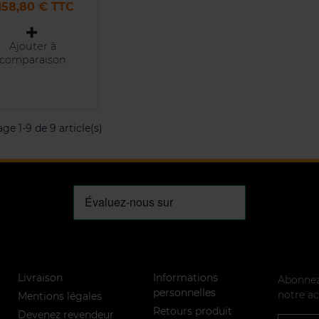
ix
 158,80 € TTC
Ajouter à
comparaison
ge 1-9 de 9 article(s)
Livraison
Informations
Abonnez 
personnelles
notre ac
Mentions légales
Retours produit
Devenez revendeur