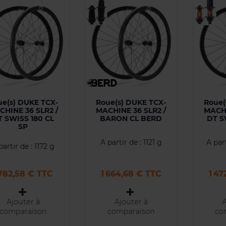
ue(s) DUKE TCX-
Roue(s) DUKE TCX-
Roue(
CHINE 36 SLR2 /
MACHINE 36 SLR2 /
MACHI
T SWISS 180 CL
BARON CL BERD
DT S
SP
A partir de : 1121 g
A part
partir de : 1172 g
ix
Prix
Prix
 782,58 € TTC
1 664,68 € TTC
1 4
Ajouter à
Ajouter à
A
comparaison
comparaison
co