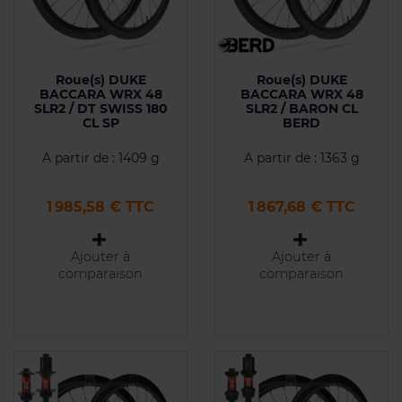
Roue(s) DUKE
Roue(s) DUKE
BACCARA WRX 48
BACCARA WRX 48
SLR2 / DT SWISS 180
SLR2 / BARON CL
CL SP
BERD
A partir de : 1409 g
A partir de : 1363 g
Prix
Prix
1 985,58 € TTC
1 867,68 € TTC
Ajouter à
Ajouter à
comparaison
comparaison