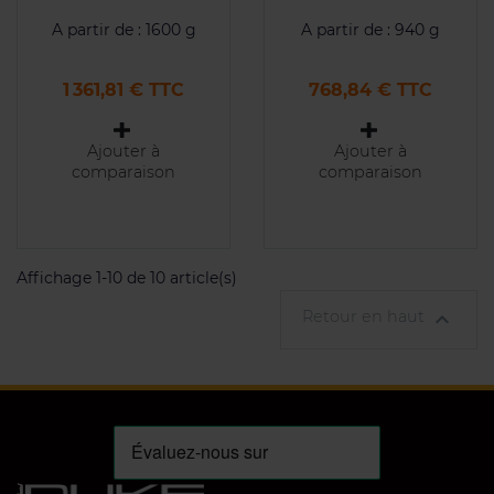
A partir de : 1600 g
A partir de : 940 g
Prix
Prix
1 361,81 € TTC
768,84 € TTC
Ajouter à
Ajouter à
comparaison
comparaison
Affichage 1-10 de 10 article(s)
Retour en haut
