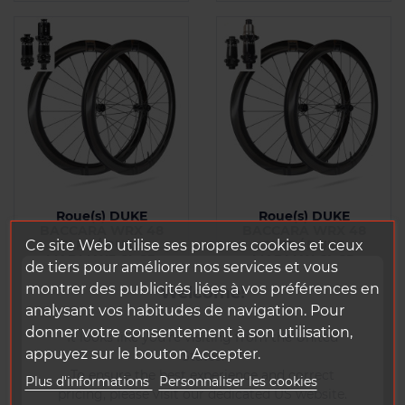
Roue(s) DUKE
Roue(s) DUKE
BACCARA WRX 48
BACCARA WRX 48
SLR2 / DUKE
SLR2 / DUKE
Ce site Web utilise ses propres cookies et ceux
MADMAX3 CL SP
MADMAX CL SP
de tiers pour améliorer nos services et vous
montrer des publicités liées à vos préférences en
Welcome!
A partir de : 1402 g
A partir de : 1482 g
analysant vos habitudes de navigation. Pour
donner votre consentement à son utilisation,
It looks like you're visiting from the United
Prix
Prix
1 564,68 € TTC
1 547,53 € TTC
appuyez sur le bouton Accepter.
States.
To ensure the best experience and correct
Plus d'informations
Personnaliser les cookies
Ajouter à
Ajouter à
pricing, please visit our dedicated US website.