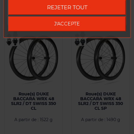
comparaison
comparaison
REJETER TOUT
Go to DUKE US site
J'ACCEPTE
Roue(s) DUKE
Roue(s) DUKE
BACCARA WRX 48
BACCARA WRX 48
SLR2 / DT SWISS 350
SLR2 / DT SWISS 350
CL
CL SP
A partir de : 1522 g
A partir de : 1490 g