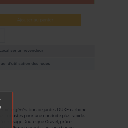
Ajouter au panier
Localiser un revendeur
el d'utilisation des roues
r
à
dernière génération de jantes DUKE carbone
lus robustes pour une conduite plus rapide.
z
n à un usage Route que Gravel, grâce
rne de 25mm garantissant une bonne