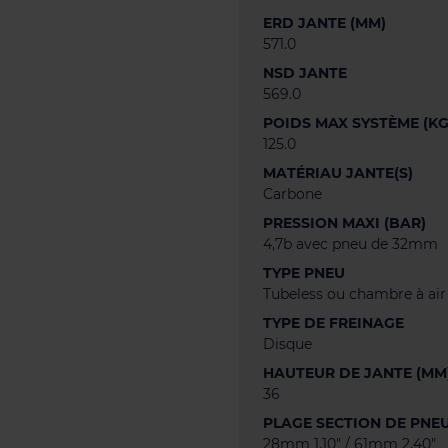
ERD JANTE (MM)
571.0
NSD JANTE
569.0
POIDS MAX SYSTÈME (KG
125.0
MATÉRIAU JANTE(S)
Carbone
PRESSION MAXI (BAR)
4,7b avec pneu de 32mm
TYPE PNEU
Tubeless ou chambre à air
TYPE DE FREINAGE
Disque
HAUTEUR DE JANTE (MM
36
PLAGE SECTION DE PNE
28mm 1,10" / 61mm 2,40"