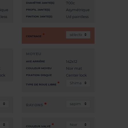
700c
DIAMÈTRE JANTE(S)
ique
Asymétrique
PROFIL JANTE(S)
less
Ud paintless
FINITION JANTE(S)
CENTRAGE
MOYEU
142x12
AXE ARRIÈRE
t
Noir mat
COULEUR MOYEU
ock
Center lock
FIXATION DISQUE
TYPE DE ROUE LIBRE
RAYONS
COULEUR VALVE