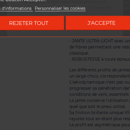
To ensure the best experience and correct
polyvalence. Elles bénéficient
pricing, please visit our dedicated US website.
s d'informations
Personnaliser les cookies
SLR2 qui allie à la fois confor
MIX":
Go to DUKE US site
REJETER TOUT
J'ACCEPTE
- CONFORT EXTRÊME grâce à l'
de filtrer une partie des vibra
- JANTE ULTRA-LIGHT avec un
de fibres permettant une rédu
classique.
- ROBUSTESSE à toute épreuve
Les différents profils de jant
un large choix, correspondant
L'aérodynamique n'est pas oubl
progresser sa pénétration dans 
conditions de vent, essentiel
La jante conserve l’utilisation
quel que soit le pneu utilisé.
Sa finition brillante unique 
rayures tout en étant plus re
Le profil est asymétrique pour