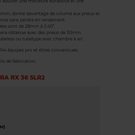
 assurer une meilleure durabilité et une
 25mm, donne davantage de volume aux pneus et
rence sans perdre en rendement.
lées sont de 28mm à 2.40”.
sera obtenue avec des pneus de 30mm.
ubeless ou tubetype avec chambre à air.
 14x équipes pro et élites convaincues.
ls de fabrication.
RA RX 36 SLR2
M)