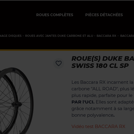
ROUES COMPLÈTES
PIÈCES DÉTACHÉES
NAGE DISQUES
ROUES AVEC JANTES DUKE CARBONE ET ALU
BACCARA RX
BACCARA
ROUE(S) DUKE BA
favorite_border
SWISS 180 CL SP
Les Baccara RX incarnent l
carbone "ALL ROAD", plus lé
plus rapide, parfaite pour le 
PAR l'UCI.
Elles sont adapté
grâce notamment à sa larg
bonne polyvalence
.
Vidéo test BACCARA RX