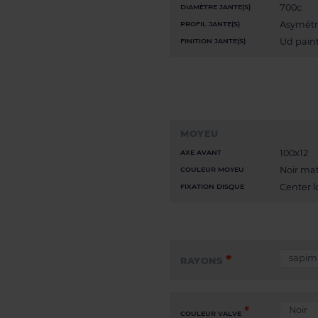
700c
DIAMÈTRE JANTE(S)
Asymétr
PROFIL JANTE(S)
Ud paint
FINITION JANTE(S)
MOYEU
100x12
AXE AVANT
Noir ma
COULEUR MOYEU
Center l
FIXATION DISQUE
RAYONS
COULEUR VALVE