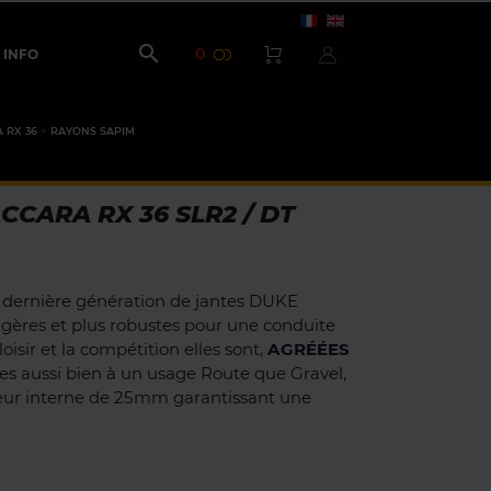

0
INFO
 RX 36
RAYONS SAPIM
CCARA RX 36 SLR2 / DT
a dernière génération de jantes DUKE
gères et plus robustes pour une conduite
loisir et la compétition elles sont,
AGRÉÉES
es aussi bien à un usage Route que Gravel,
eur interne de 25mm garantissant une