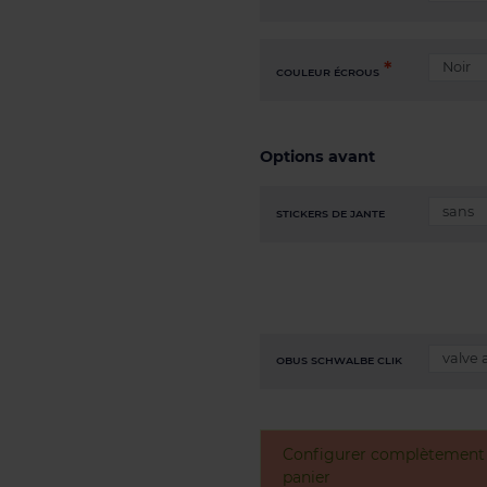
COULEUR ÉCROUS
Options avant
STICKERS DE JANTE
OBUS SCHWALBE CLIK
Configurer complètement v
panier