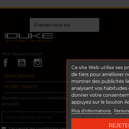
Nos réseaux sociaux:
Ce site Web utilise ses p
de tiers pour améliorer n
JPRACINGBIKE
montrer des publicités li
Welc
VOTRE COMPTE
analysant vos habitudes 
donner votre consentemen
It looks like you're vi
Abonnez vous à notre newsletter pour ne rien rater de notre
appuyez sur le bouton A
Stat
actualité
To ensure the best ex
Plus d'informations
Personn
pricing, please visit ou
ok
REJETE
Go to DUK
J'accepte les conditions générales et la politique de