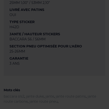
25MM 1,00" / 53MM 2,10"
LIVRÉ AVEC PATINS
OUI
TYPE STICKER
H42D
JANTE / HAUTEUR STICKERS
BACCARA 56 / 56MM
SECTION PNEU OPTIMISÉE POUR L'AÉRO
25-26MM
GARANTIE
3 ANS
Mots clés
baccara sls2
,
jante duke
,
jante
,
jante route patins
,
jante
route carbone
,
jante route pneu
,