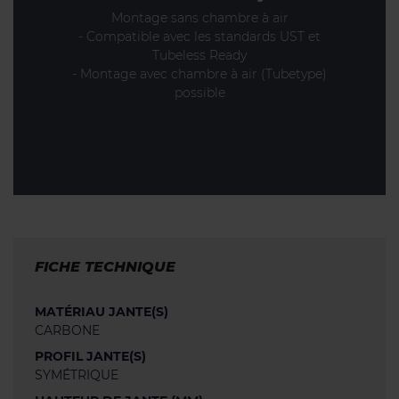
Montage sans chambre à air
- Compatible avec les standards UST et
Tubeless Ready
- Montage avec chambre à air (Tubetype)
possible
FICHE TECHNIQUE
MATÉRIAU JANTE(S)
CARBONE
PROFIL JANTE(S)
SYMÉTRIQUE