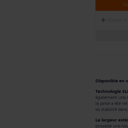
Aj
Ajouter à
Disponible en v
Technologie SL
également une me
la jante a été r
sa stabilité dans
La largeur exté
possède une nou