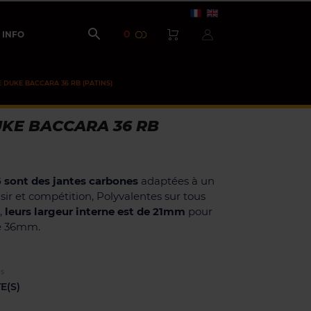

0
INFO
 DUKE BACCARA 36 RB (PATINS)
UKE BACCARA 36 RB
 sont des jantes carbones
adaptées à un
sir et compétition, Polyvalentes sur tous
,
leurs largeur interne est de 21mm
pour
e 36mm.
ES
E(S)