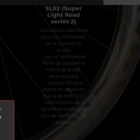
SLR2 (Super
Light Road
series 2)
Conception optimisée
pour les contraintes
de la route et du
gravel
- Lay-up optimisé de
fibres de carbone et
résine de grade
aéronautique
- Jusqu’à 10% plus
légère et résistante
que la version SLR1
- Optimisation de la
rigidité verticale pour
r
plus de confort et de
à
réactivité
z