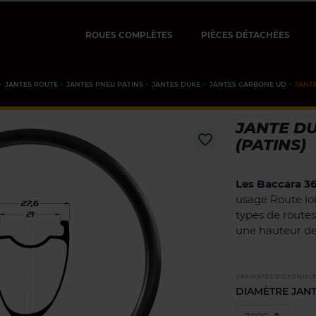
ROUES COMPLÈTES
PIÈCES DÉTACHÉES
JANTES ROUTE
JANTES PNEU PATINS
JANTES DUKE
JANTES CARBONE UD
JANTE
JANTE D
favorite_border
(PATINS)
Les Baccara 36
usage Route loi
types de routes
une hauteur d
VARIANTES DISPONIBL
DIAMÈTRE JANT