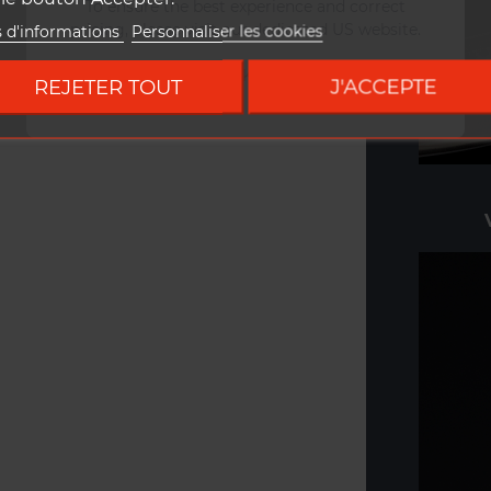
To ensure the best experience and correct
pricing, please visit our dedicated US website.
s d'informations
Personnaliser les cookies
Go to DUKE US site
REJETER TOUT
J'ACCEPTE