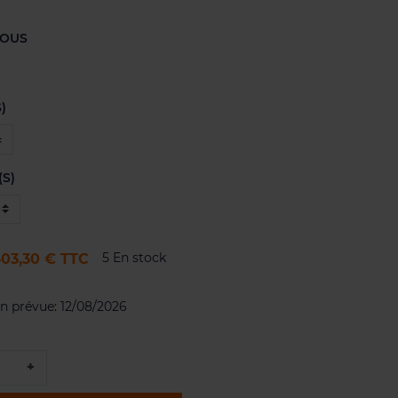
ROUS
)
(S)
5 En stock
03,30 €
TTC
on prévue:
12/08/2026
+