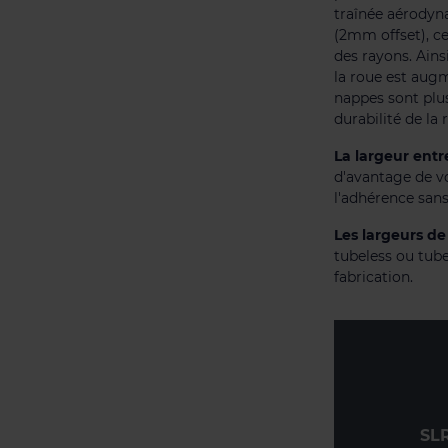
traînée aérodyn
(2mm offset), c
des rayons. Ainsi
la roue est augm
nappes sont plus
durabilité de la 
La largeur ent
d'avantage de v
l'adhérence san
Les largeurs d
tubeless ou tube
fabrication.
SLR