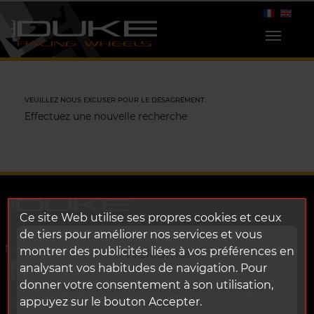
VEUILLEZ NOUS EXCUSER POUR LE DÉSAGRÉMENT.
Effectuez une nouvelle recherche
Ce site Web utilise ses propres cookies et ceux
de tiers pour améliorer nos services et vous
Nos réseaux sociaux:
montrer des publicités liées à vos préférences en
Welcome!
analysant vos habitudes de navigation. Pour
donner votre consentement à son utilisation,
It looks like you're visiting from the United
appuyez sur le bouton Accepter.
JPRACINGBIKE
States.