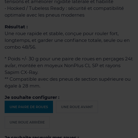
tensions et améliorer rigidité latérale et fiabilité
• Hooked / Tubeless Ready : sécurité et compatibilité
optimale avec les pneus modernes
Résultat :
Une roue rapide et stable, conçue pour rouler fort,
longtemps, et garder une confiance totale, seule ou en
combo 48/56.
* Poids +/- 30 g pour une paire de roues en perçages 24t
av/ar, montée en moyeux NonPlus CL SP et rayons
Sapim CX-Ray.
** Compatible avec des pneus de section supérieure ou
égale à 28 mm.
Je souhaite configurer :
UNE PAIRE DE ROUES
UNE ROUE AVANT
UNE ROUE ARRIÈRE
Je souhaite recevoir mes roues :