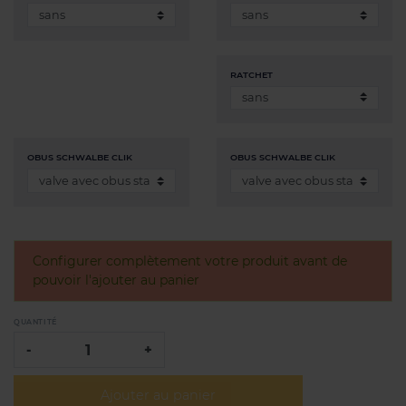
RATCHET
OBUS SCHWALBE CLIK
OBUS SCHWALBE CLIK
Configurer complètement votre produit avant de
pouvoir l'ajouter au panier
QUANTITÉ
-
+
Ajouter au panier