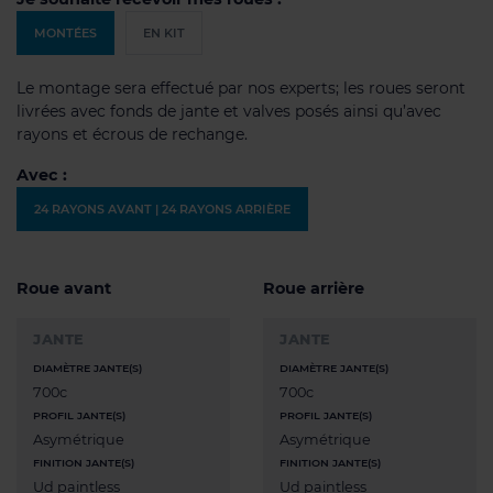
MONTÉES
EN KIT
Le montage sera effectué par nos experts; les roues seront
livrées avec fonds de jante et valves posés ainsi qu’avec
rayons et écrous de rechange.
Avec :
24 RAYONS AVANT | 24 RAYONS ARRIÈRE
Roue avant
Roue arrière
JANTE
JANTE
DIAMÈTRE JANTE(S)
DIAMÈTRE JANTE(S)
700c
700c
PROFIL JANTE(S)
PROFIL JANTE(S)
Asymétrique
Asymétrique
FINITION JANTE(S)
FINITION JANTE(S)
Ud paintless
Ud paintless