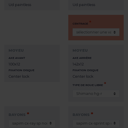
Ud paintless
Ud paintless
CENTRAGE
MOYEU
MOYEU
AXE AVANT
AXE ARRIÈRE
100x12
142x12
FIXATION DISQUE
FIXATION DISQUE
Center lock
Center lock
TYPE DE ROUE LIBRE
RAYONS
RAYONS