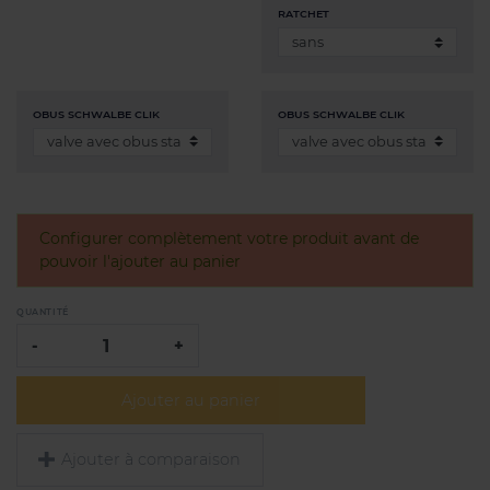
RATCHET
OBUS SCHWALBE CLIK
OBUS SCHWALBE CLIK
Configurer complètement votre produit avant de
pouvoir l'ajouter au panier
QUANTITÉ
-
+
Ajouter au panier
Ajouter à comparaison