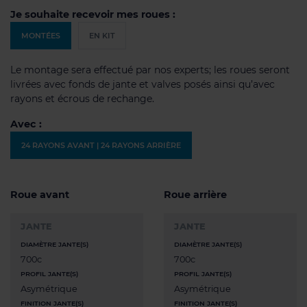
Je souhaite recevoir mes roues :
MONTÉES
EN KIT
Le montage sera effectué par nos experts; les roues seront
livrées avec fonds de jante et valves posés ainsi qu’avec
rayons et écrous de rechange.
Avec :
24 RAYONS AVANT | 24 RAYONS ARRIÈRE
Roue avant
Roue arrière
JANTE
JANTE
DIAMÈTRE JANTE(S)
DIAMÈTRE JANTE(S)
700c
700c
PROFIL JANTE(S)
PROFIL JANTE(S)
Asymétrique
Asymétrique
FINITION JANTE(S)
FINITION JANTE(S)