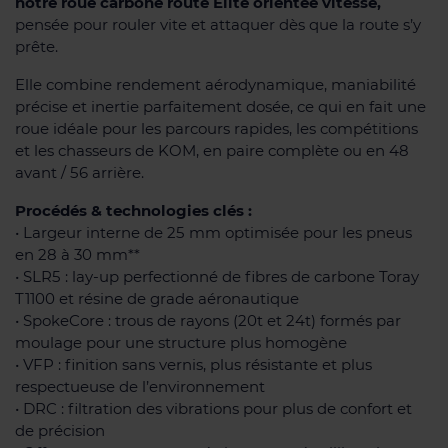
notre roue carbone route Élite orientée vitesse,
pensée pour rouler vite et attaquer dès que la route s’y
prête.
Elle combine rendement aérodynamique, maniabilité
précise et inertie parfaitement dosée, ce qui en fait une
roue idéale pour les parcours rapides, les compétitions
et les chasseurs de KOM, en paire complète ou en 48
avant / 56 arrière.
Procédés & technologies clés :
• Largeur interne de 25 mm optimisée pour les pneus
en 28 à 30 mm**
• SLR5 : lay-up perfectionné de fibres de carbone Toray
T1100 et résine de grade aéronautique
• SpokeCore : trous de rayons (20t et 24t) formés par
moulage pour une structure plus homogène
• VFP : finition sans vernis, plus résistante et plus
respectueuse de l’environnement
• DRC : filtration des vibrations pour plus de confort et
de précision