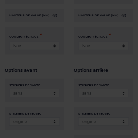
63
63
HAUTEUR DE VALVE (MM)
HAUTEUR DE VALVE (MM)
COULEUR ÉCROUS
COULEUR ÉCROUS
Options avant
Options arrière
STICKERS DE JANTE
STICKERS DE JANTE
STICKERS DE MOYEU
STICKERS DE MOYEU