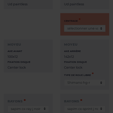
Ud paintless
Ud paintless
CENTRAGE
MOYEU
MOYEU
AXE AVANT
AXE ARRIÈRE
100x12
142x12
FIXATION DISQUE
FIXATION DISQUE
Center lock
Center lock
TYPE DE ROUE LIBRE
RAYONS
RAYONS