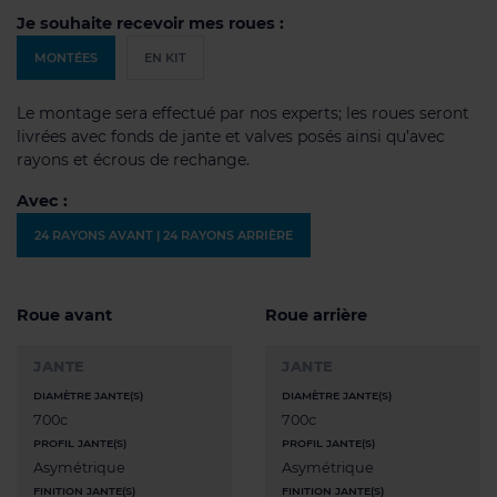
Je souhaite recevoir mes roues :
MONTÉES
EN KIT
Le montage sera effectué par nos experts; les roues seront
livrées avec fonds de jante et valves posés ainsi qu’avec
rayons et écrous de rechange.
Avec :
24 RAYONS AVANT | 24 RAYONS ARRIÈRE
Roue avant
Roue arrière
JANTE
JANTE
DIAMÈTRE JANTE(S)
DIAMÈTRE JANTE(S)
700c
700c
PROFIL JANTE(S)
PROFIL JANTE(S)
Asymétrique
Asymétrique
FINITION JANTE(S)
FINITION JANTE(S)