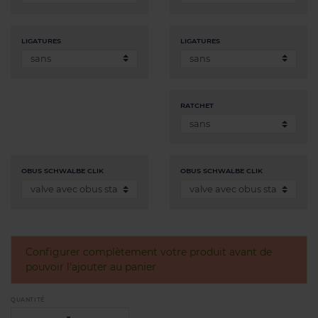
LIGATURES
LIGATURES
RATCHET
OBUS SCHWALBE CLIK
OBUS SCHWALBE CLIK
Configurer complètement votre produit avant de
pouvoir l'ajouter au panier
QUANTITÉ