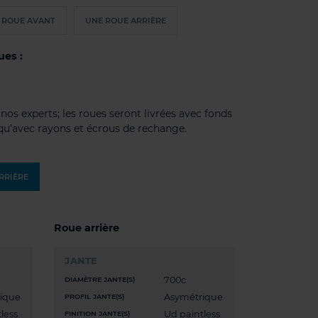
 ROUE AVANT
UNE ROUE ARRIÈRE
ues :
os experts; les roues seront livrées avec fonds
 qu’avec rayons et écrous de rechange.
ARRIÈRE
Roue arrière
JANTE
700c
DIAMÈTRE JANTE(S)
ique
Asymétrique
PROFIL JANTE(S)
less
Ud paintless
FINITION JANTE(S)