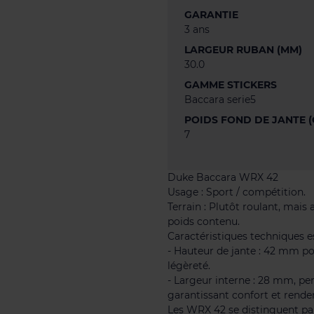
GARANTIE
3 ans
LARGEUR RUBAN (MM)
30.0
GAMME STICKERS
Baccara serie5
POIDS FOND DE JANTE (
7
Duke Baccara WRX 42
Usage : Sport / compétition.
Terrain : Plutôt roulant, mais
poids contenu.
Caractéristiques techniques es
- Hauteur de jante : 42 mm p
légèreté.
- Largeur interne : 28 mm, per
garantissant confort et rend
Les WRX 42 se distinguent pa