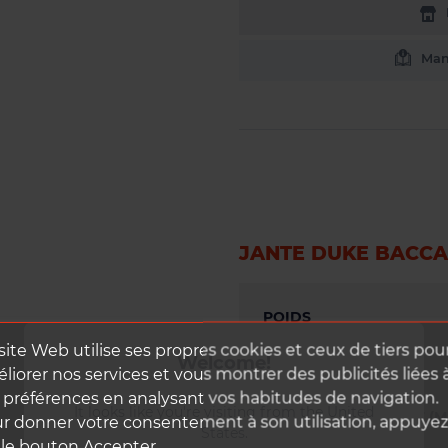
Manu
JANTE DUKE BACCA
POIDS
415 g
site Web utilise ses propres cookies et ceux de tiers pou
Welcome!
OFFSET JANTE (MM)
liorer nos services et vous montrer des publicités liées 
2.0
 préférences en analysant vos habitudes de navigation.
It looks like you're visiting from the United
LARGEUR INTÉRIEURE (M
r donner votre consentement à son utilisation, appuye
States.
28.0
 le bouton Accepter.