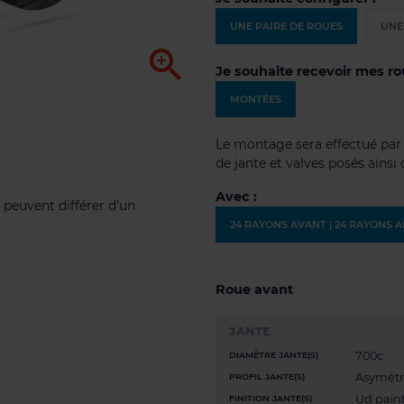
UNE PAIRE DE ROUES
UNE

Je souhaite recevoir mes ro
MONTÉES
Le montage sera effectué par n
de jante et valves posés ainsi
Avec :
 peuvent différer d'un
24 RAYONS AVANT | 24 RAYONS 
Roue avant
JANTE
700c
DIAMÈTRE JANTE(S)
Asymétr
PROFIL JANTE(S)
Ud paint
FINITION JANTE(S)