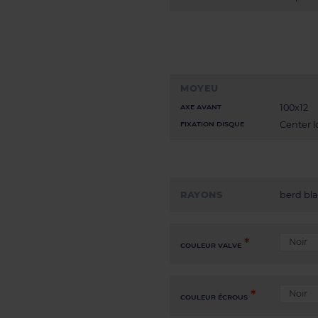
MOYEU
100x12
AXE AVANT
Center l
FIXATION DISQUE
RAYONS
berd bl
COULEUR VALVE
COULEUR ÉCROUS