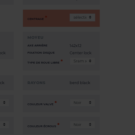
CENTRAGE
MOYEU
142x12
AXE ARRIÈRE
ock
Center lock
FIXATION DISQUE
TYPE DE ROUE LIBRE
ack
RAYONS
berd black
COULEUR VALVE
COULEUR ÉCROUS