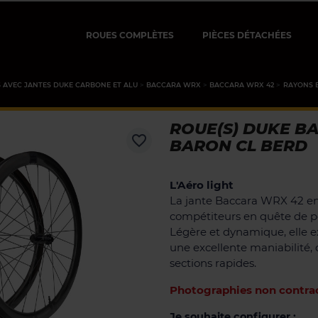
ROUES COMPLÈTES
PIÈCES DÉTACHÉES
 AVEC JANTES DUKE CARBONE ET ALU
BACCARA WRX
BACCARA WRX 42
RAYONS 
ROUE(S) DUKE BA
favorite_border
BARON CL BERD
L'Aéro light
La jante Baccara WRX 42 en
compétiteurs en quête de 
Légère et dynamique, elle exc
une excellente maniabilité, 
sections rapides.
Photographies non contrac
Je souhaite configurer :