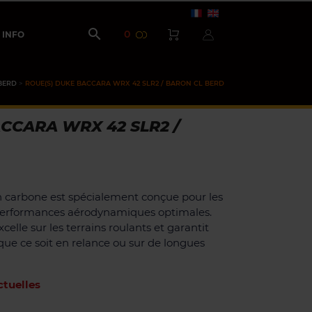

0
INFO
BERD
ROUE(S) DUKE BACCARA WRX 42 SLR2 / BARON CL BERD
CCARA WRX 42 SLR2 /
 carbone est spécialement conçue pour les
performances aérodynamiques optimales.
elle sur les terrains roulants et garantit
que ce soit en relance ou sur de longues
tuelles