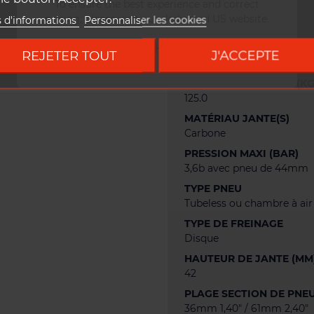
To ensure the best experience and correct
ERD JANTE (MM)
pricing, please visit our dedicated US website.
s d'informations
Personnaliser les cookies
560.0
NSD JANTE
Go to DUKE US site
REJETER TOUT
J'ACCEPTE
558.0
POIDS MAX SYSTÈME (KG
125.0
MATÉRIAU JANTE(S)
Carbone
PRESSION MAXI (BAR)
3,6b avec pneu de 44mm
TYPE PNEU
Tubeless ou chambre à air
TYPE DE FREINAGE
Disque
HAUTEUR DE JANTE (MM
42
PLAGE SECTION DE PNE
36mm 1,40" / 61mm 2,40"