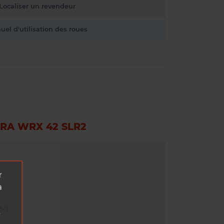
Localiser un revendeur
el d'utilisation des roues
RA WRX 42 SLR2
r
à
M)
z