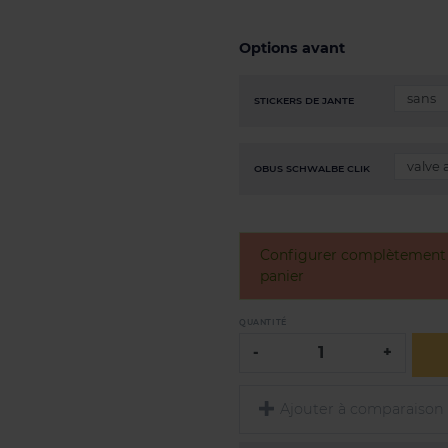
Options avant
STICKERS DE JANTE
OBUS SCHWALBE CLIK
Configurer complètement v
panier
QUANTITÉ
-
+
Ajouter à comparaison