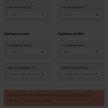
COULEUR ÉCROUS
COULEUR ÉCROUS
Options avant
Options arrière
STICKERS DE JANTE
STICKERS DE JANTE
OBUS SCHWALBE CLIK
OBUS SCHWALBE CLIK
Configurer complètement votre produit avant de
pouvoir l'ajouter au panier