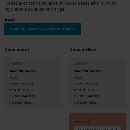
livrées avec fonds de jante et valves posés ainsi qu’avec
rayons et écrous de rechange.
Avec :
24 RAYONS AVANT | 24 RAYONS ARRIÈRE
Roue avant
Roue arrière
JANTE
JANTE
DIAMÈTRE JANTE(S)
DIAMÈTRE JANTE(S)
700c
700c
PROFIL JANTE(S)
PROFIL JANTE(S)
Asymétrique
Asymétrique
FINITION JANTE(S)
FINITION JANTE(S)
Ud paintless
Ud paintless
CENTRAGE