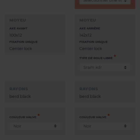
MOYEU
MOYEU
AXE AVANT
AXE ARRIÈRE
100x12
142x12
FIXATION DISQUE
FIXATION DISQUE
Center lock
Center lock
TYPE DE ROUE LIBRE
RAYONS
RAYONS
berd black
berd black
COULEUR VALVE
COULEUR VALVE