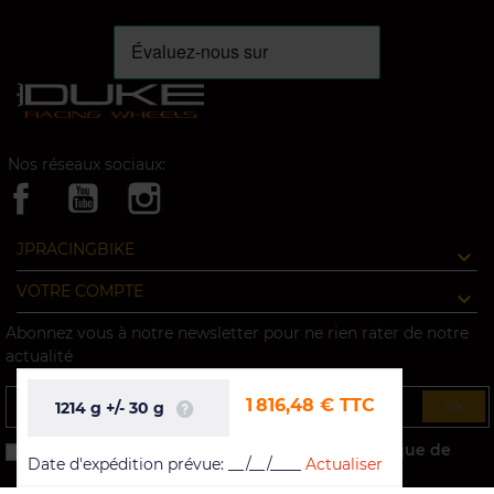
Nos réseaux sociaux:
JPRACINGBIKE
VOTRE COMPTE
Abonnez vous à notre newsletter pour ne rien rater de notre
actualité
1 816,48 €
TTC
ok
1214
g
+/-
30
g
J'accepte les conditions générales et la politique de
Date d'expédition prévue:
__/__/____
Actualiser
confidentialité