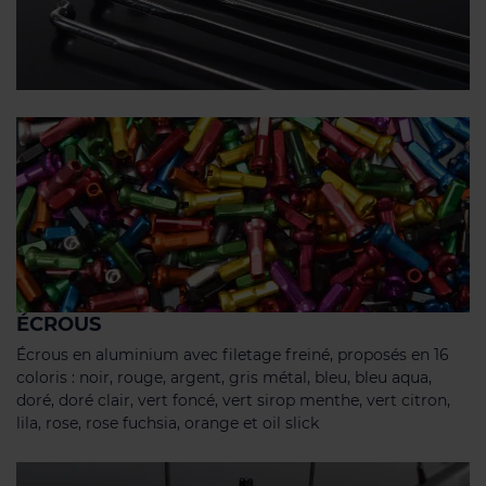
ÉCROUS
Écrous en aluminium avec filetage freiné, proposés en 16
coloris : noir, rouge, argent, gris métal, bleu, bleu aqua,
doré, doré clair, vert foncé, vert sirop menthe, vert citron,
lila, rose, rose fuchsia, orange et oil slick