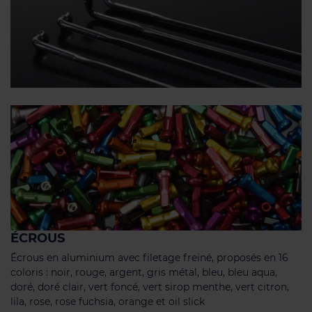
ÉCROUS
Écrous en aluminium avec filetage freiné, proposés en 16
coloris : noir, rouge, argent, gris métal, bleu, bleu aqua,
doré, doré clair, vert foncé, vert sirop menthe, vert citron,
lila, rose, rose fuchsia, orange et oil slick