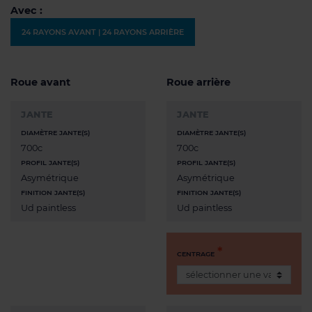
Avec :
24 RAYONS AVANT | 24 RAYONS ARRIÈRE
Roue avant
Roue arrière
JANTE
JANTE
DIAMÈTRE JANTE(S)
DIAMÈTRE JANTE(S)
700c
700c
PROFIL JANTE(S)
PROFIL JANTE(S)
Asymétrique
Asymétrique
FINITION JANTE(S)
FINITION JANTE(S)
Ud paintless
Ud paintless
CENTRAGE