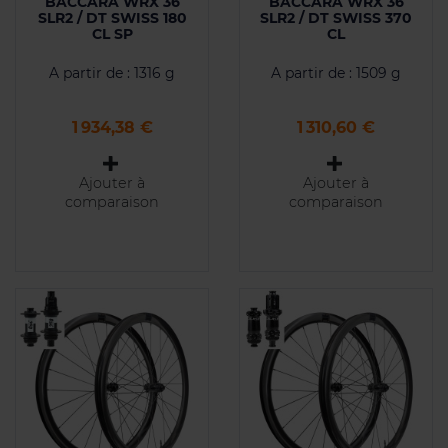
BACCARA WRX 36
BACCARA WRX 36
SLR2 / DT SWISS 180
SLR2 / DT SWISS 370
CL SP
CL
A partir de : 1316 g
A partir de : 1509 g
Prix
Prix
1 934,38 €
1 310,60 €
Ajouter à
Ajouter à
comparaison
comparaison