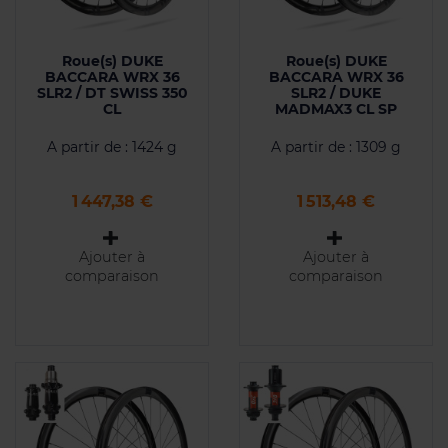
Roue(s) DUKE
Roue(s) DUKE
BACCARA WRX 36
BACCARA WRX 36
SLR2 / DT SWISS 350
SLR2 / DUKE
CL
MADMAX3 CL SP
A partir de : 1424 g
A partir de : 1309 g
Prix
Prix
1 447,38 €
1 513,48 €
Ajouter à
Ajouter à
comparaison
comparaison