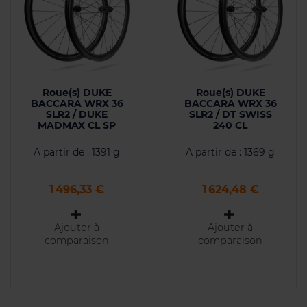
Roue(s) DUKE
Roue(s) DUKE
BACCARA WRX 36
BACCARA WRX 36
SLR2 / DUKE
SLR2 / DT SWISS
MADMAX CL SP
240 CL
A partir de : 1391 g
A partir de : 1369 g
Prix
Prix
1 496,33 €
1 624,48 €
Ajouter à
Ajouter à
comparaison
comparaison