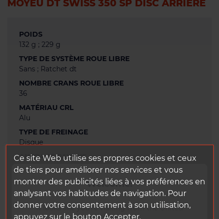
MOYEU DT SWISS 350 SP DISC ARRIÈRE
POIDS
132 g ; 229 g
TYPE DE SYSTÈME ROUE LIBRE
Sans ; Ratchet dt
NOMBRE CRANS ROUE LIBRE
36
MATÉRIAU CRL
Alu
TYPE DE FREINAGE
Disque
ANCRAGE RAYONS
Ce site Web utilise ses propres cookies et ceux
Straight pull
de tiers pour améliorer nos services et vous
GARANTIE
montrer des publicités liées à vos préférences en
Welcome!
2 ans
analysant vos habitudes de navigation. Pour
donner votre consentement à son utilisation,
GAMME STICKERS
It looks like you're visiting from the United
Dt swiss 350
appuyez sur le bouton Accepter.
States.