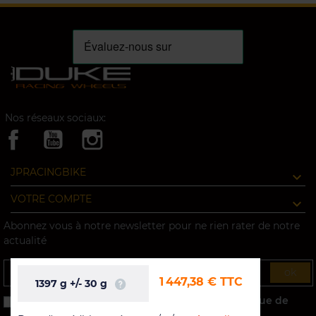
Nos réseaux sociaux:
JPRACINGBIKE
VOTRE COMPTE
Abonnez vous à notre newsletter pour ne rien rater de notre
actualité
ok
1 447,38 €
TTC
1397
g
+/-
30
g
J'accepte les conditions générales et la politique de
confidentialité