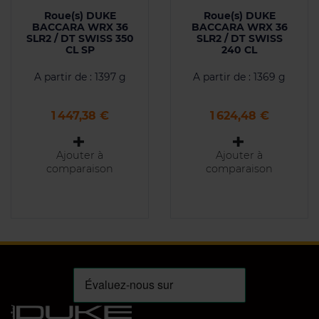
Roue(s) DUKE
Roue(s) DUKE
BACCARA WRX 36
BACCARA WRX 36
SLR2 / DT SWISS 350
SLR2 / DT SWISS
CL SP
240 CL
A partir de : 1397 g
A partir de : 1369 g
Prix
Prix
1 447,38 €
1 624,48 €
Ajouter à
Ajouter à
comparaison
comparaison