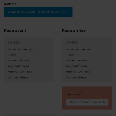
Avec :
28 RAYONS AVANT | 28 RAYONS ARRIÈRE
Roue avant
Roue arrière
JANTE
JANTE
DIAMÈTRE JANTE(S)
DIAMÈTRE JANTE(S)
700c
700c
PROFIL JANTE(S)
PROFIL JANTE(S)
Asymétrique
Asymétrique
FINITION JANTE(S)
FINITION JANTE(S)
Ud paintless
Ud paintless
CENTRAGE