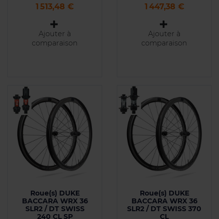
Prix
Prix
1 513,48 €
1 447,38 €
Ajouter à
Ajouter à
comparaison
comparaison
Roue(s) DUKE
Roue(s) DUKE
BACCARA WRX 36
BACCARA WRX 36
SLR2 / DT SWISS
SLR2 / DT SWISS 370
240 CL SP
CL