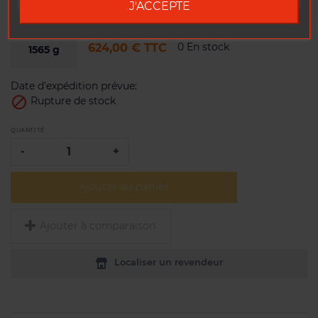
J'ACCEPTE
0 En stock
624,00 €
TTC
1565
g
Date d'expédition prévue:

Rupture de stock
QUANTITÉ
-
+
Ajouter au panier
Ajouter à comparaison
Localiser un revendeur