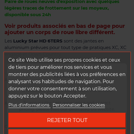
Paire de roues neuves d'exposition avec quelques
légères traces de frottement sur les moyeux,
disponible sous 24h
Voir produits associés en bas de page pour
ajouter un corps de roue libre différent.
Les
Lucky Star HD 6TERS
sont des jantes en
aluminium prévues pour tout type de pratiques XC, XC
engagé et Down Country.
Ce site Web utilise ses propres cookies et ceux
de tiers pour améliorer nos services et vous
montrer des publicités liées à vos préférences en
Welcome!
VARIANTES DISPONIBLES
AXE AVANT
analysant vos habitudes de navigation. Pour
donner votre consentement à son utilisation,
It looks like you're visiting from the United
appuyez sur le bouton Accepter.
States.
To ensure the best experience and correct
AXE ARRIÈRE
Plus d'informations
Personnaliser les cookies
pricing, please visit our dedicated US website.
REJETER TOUT
Go to DUKE US site
CORPS DE ROUE LIBRE