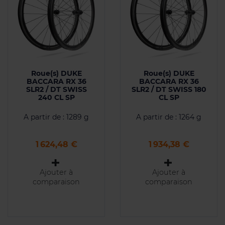
Roue(s) DUKE
Roue(s) DUKE
BACCARA RX 36
BACCARA RX 36
SLR2 / DT SWISS
SLR2 / DT SWISS 180
240 CL SP
CL SP
A partir de : 1289 g
A partir de : 1264 g
Prix
Prix
1 624,48 €
1 934,38 €
Ajouter à
Ajouter à
comparaison
comparaison