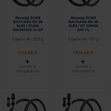
Roue(s) DUKE
Roue(s) DUKE
BACCARA RX 36
BACCARA RX 36
SLR2 / DUKE
SLR2 / DT SWISS
MADMAX3 CL SP
240 CL
A partir de : 1257 g
A partir de : 1317 g
Prix
Prix
1 513,48 €
1 624,48 €
Ajouter à
Ajouter à
comparaison
comparaison