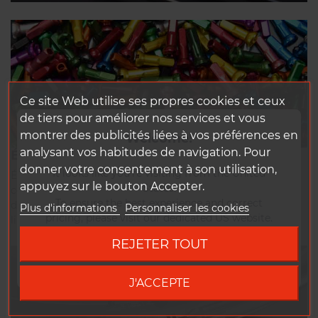
Ce site Web utilise ses propres cookies et ceux
de tiers pour améliorer nos services et vous
montrer des publicités liées à vos préférences en
Welcome!
analysant vos habitudes de navigation. Pour
ÉCROUS
donner votre consentement à son utilisation,
It looks like you're visiting from the United
Écrous en aluminium avec filetage freiné, proposés en 16
appuyez sur le bouton Accepter.
States.
coloris : noir, rouge, argent, gris métal, bleu, bleu aqua,
To ensure the best experience and correct
doré, doré clair, vert foncé, vert sirop menthe, vert citron,
Plus d'informations
Personnaliser les cookies
pricing, please visit our dedicated US website.
lila, rose, rose fuchsia, orange et oil slick
REJETER TOUT
Go to DUKE US site
J'ACCEPTE