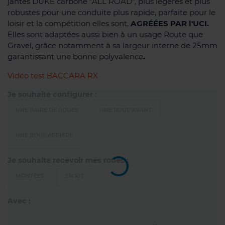
jantes DUKE carbone "ALL ROAD", plus légères et plus
robustes pour une conduite plus rapide, parfaite pour le
loisir et la compétition elles sont,
AGRÉÉES PAR l'UCI.
Elles sont adaptées aussi bien à un usage Route que
Gravel, grâce notamment à sa largeur interne de 25mm
garantissant une bonne polyvalence
.
Vidéo test BACCARA RX
Je souhaite configurer :
UNE PAIRE DE ROUES
UNE ROUE AVANT
UNE ROUE ARRIÈRE
Je souhaite recevoir mes roues :
MONTÉES
EN KIT
Avec :