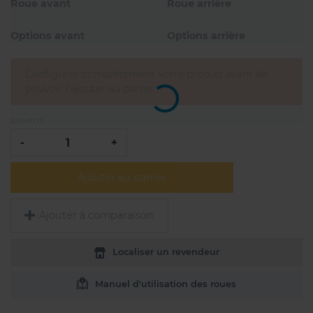
Roue avant
Roue arrière
Options avant
Options arrière
Configurer complètement votre produit avant de
pouvoir l'ajouter au panier
QUANTITÉ
-
+
Ajouter au panier
Ajouter à comparaison
Localiser un revendeur
Manuel d'utilisation des roues