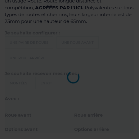
un usage Route, Route longue distance et
compétition,
AGRÉÉES PAR l'UCI.
Polyvalentes sur tous
types de routes et chemins, leurs largeur interne est de
23mm pour une hauteur de 65mm.
Je souhaite configurer :
UNE PAIRE DE ROUES
UNE ROUE AVANT
UNE ROUE ARRIÈRE
Je souhaite recevoir mes roues :
MONTÉES
EN KIT
Avec :
Roue avant
Roue arrière
Options avant
Options arrière