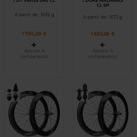
/ DT SWISS 240 CL
/ DUKE MADMAX3
CL SP
A partir de : 1632 g
A partir de : 1572 g
Prix
Prix
1 734,28 €
1 623,28 €
Ajouter à
Ajouter à
comparaison
comparaison