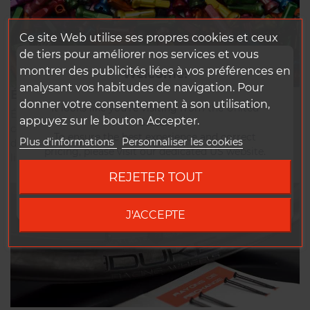
Ce site Web utilise ses propres cookies et ceux
de tiers pour améliorer nos services et vous
montrer des publicités liées à vos préférences en
Welcome!
analysant vos habitudes de navigation. Pour
ÉCROUS
donner votre consentement à son utilisation,
It looks like you're visiting from the United
Écrous en aluminium avec filetage freiné, proposés en 16
appuyez sur le bouton Accepter.
States.
coloris : noir, rouge, argent, gris métal, bleu, bleu aqua,
To ensure the best experience and correct
Plus d'informations
Personnaliser les cookies
doré, doré clair, vert foncé, vert sirop menthe, vert citron,
pricing, please visit our dedicated US website.
lila, rose, rose fuchsia, orange et oil slick
REJETER TOUT
Go to DUKE US site
J'ACCEPTE