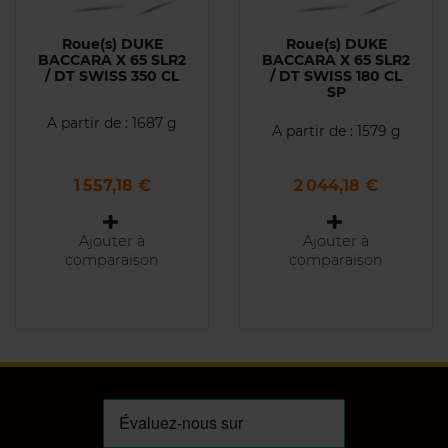
Roue(s) DUKE
Roue(s) DUKE
BACCARA X 65 SLR2
BACCARA X 65 SLR2
/ DT SWISS 350 CL
/ DT SWISS 180 CL
SP
A partir de : 1687 g
A partir de : 1579 g
Prix
Prix
1 557,18 €
2 044,18 €
Ajouter à
Ajouter à
comparaison
comparaison