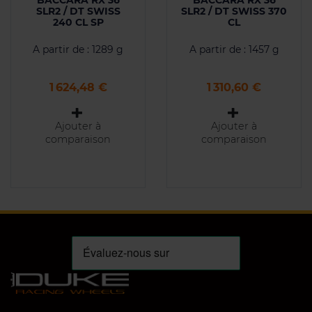
BACCARA RX 36
BACCARA RX 36
SLR2 / DT SWISS
SLR2 / DT SWISS 370
240 CL SP
CL
A partir de : 1289 g
A partir de : 1457 g
Prix
Prix
1 624,48 €
1 310,60 €
Ajouter à
Ajouter à
comparaison
comparaison