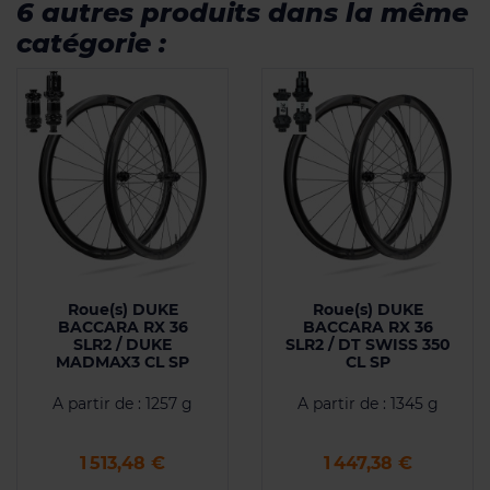
6 autres produits dans la même
catégorie :
Roue(s) DUKE
Roue(s) DUKE
BACCARA RX 36
BACCARA RX 36
SLR2 / DUKE
SLR2 / DT SWISS 350
MADMAX3 CL SP
CL SP
A partir de : 1257 g
A partir de : 1345 g
Prix
Prix
1 513,48 €
1 447,38 €