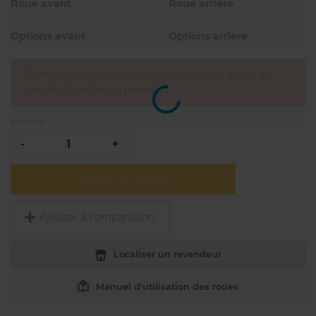
Roue avant
Roue arrière
Options avant
Options arrière
Configurer complètement votre produit avant de
pouvoir l'ajouter au panier
QUANTITÉ
-
+
Ajouter au panier
Ajouter à comparaison
Localiser un revendeur
Manuel d'utilisation des roues