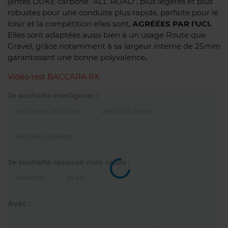
jantes DUKE carbone "ALL ROAD", plus légères et plus
robustes pour une conduite plus rapide, parfaite pour le
loisir et la compétition elles sont,
AGRÉÉES PAR l'UCI.
Elles sont adaptées aussi bien à un usage Route que
Gravel, grâce notamment à sa largeur interne de 25mm
garantissant une bonne polyvalence
.
Vidéo test BACCARA RX
Je souhaite configurer :
UNE PAIRE DE ROUES
UNE ROUE AVANT
UNE ROUE ARRIÈRE
Je souhaite recevoir mes roues :
MONTÉES
EN KIT
Avec :