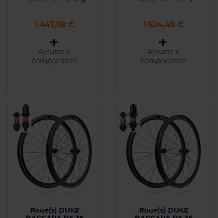
Prix
Prix
1 447,38 €
1 624,48 €
Ajouter à
Ajouter à
comparaison
comparaison
Roue(s) DUKE
Roue(s) DUKE