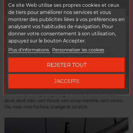
Ce site Web utilise ses propres cookies et ceux
de tiers pour améliorer nos services et vous
montrer des publicités liées à vos préférences en
Welcome!
analysant vos habitudes de navigation. Pour
donner votre consentement à son utilisation,
It looks like you're visiting from the United
appuyez sur le bouton Accepter.
States.
To ensure the best experience and correct
Plus d'informations
Personnaliser les cookies
pricing, please visit our dedicated US website.
REJETER TOUT
Go to DUKE US site
ÉCROUS
J'ACCEPTE
Écrous en aluminium avec filetage freiné, proposés en 16
coloris : noir, rouge, argent, gris métal, bleu, bleu aqua,
doré, doré clair, vert foncé, vert sirop menthe, vert citron,
lila, rose, rose fuchsia, orange et oil slick