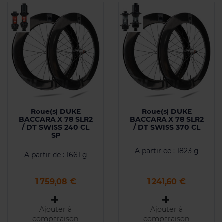
Roue(s) DUKE
Roue(s) DUKE
BACCARA X 78 SLR2
BACCARA X 78 SLR2
/ DT SWISS 240 CL
/ DT SWISS 370 CL
SP
A partir de : 1823 g
A partir de : 1661 g
Prix
Prix
1 759,08 €
1 241,60 €
Ajouter à
Ajouter à
comparaison
comparaison