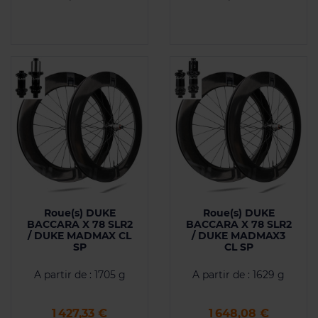
Roue(s) DUKE
Roue(s) DUKE
BACCARA X 78 SLR2
BACCARA X 78 SLR2
/ DUKE MADMAX CL
/ DUKE MADMAX3
SP
CL SP
A partir de : 1705 g
A partir de : 1629 g
Prix
Prix
1 427,33 €
1 648,08 €