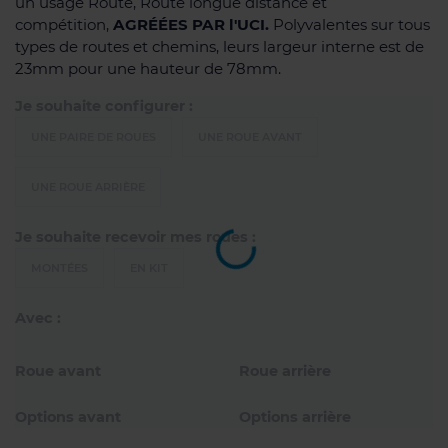
un usage Route, Route longue distance et
compétition,
AGRÉÉES PAR l'UCI.
Polyvalentes sur tous
types de routes et chemins, leurs largeur interne est de
23mm pour une hauteur de 78mm.
Je souhaite configurer :
UNE PAIRE DE ROUES
UNE ROUE AVANT
UNE ROUE ARRIÈRE
Je souhaite recevoir mes roues :
MONTÉES
EN KIT
Avec :
Roue avant
Roue arrière
Options avant
Options arrière