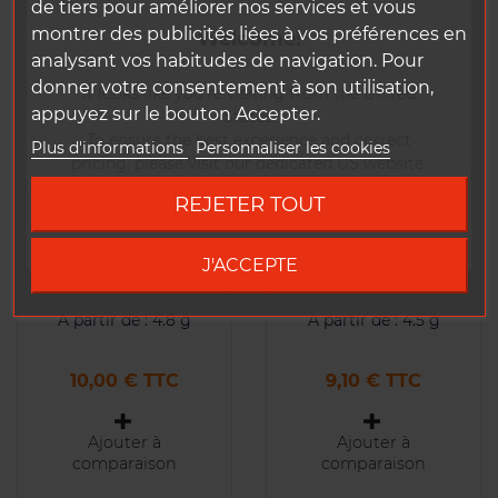
de tiers pour améliorer nos services et vous
montrer des publicités liées à vos préférences en
Welcome!
analysant vos habitudes de navigation. Pour
donner votre consentement à son utilisation,
It looks like you're visiting from the United
appuyez sur le bouton Accepter.
States.
To ensure the best experience and correct
Plus d'informations
Personnaliser les cookies
pricing, please visit our dedicated US website.
REJETER TOUT
Go to DUKE US site
J'ACCEPTE
VALVE DUKE 44mm
VALVE DUKE 34mm
A partir de : 4.8 g
A partir de : 4.5 g
Prix
Prix
10,00 € TTC
9,10 € TTC
Ajouter à
Ajouter à
comparaison
comparaison