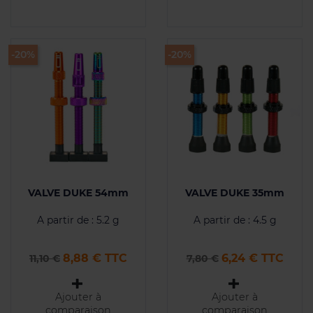
-20%
-20%
VALVE DUKE 54mm
VALVE DUKE 35mm
A partir de : 5.2 g
A partir de : 4.5 g
Prix de base
Prix
Prix de base
Prix
8,88 € TTC
6,24 € TTC
11,10 €
7,80 €
Ajouter à
Ajouter à
comparaison
comparaison