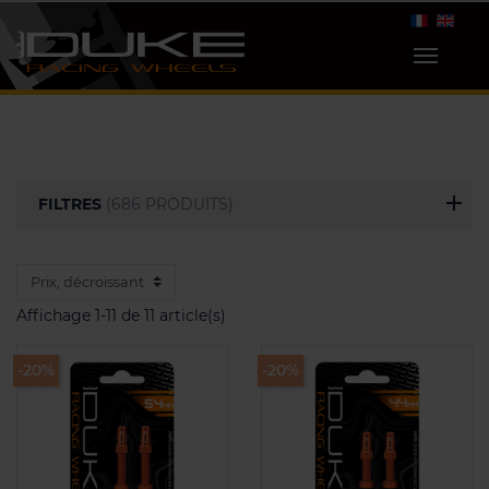
FILTRES
(686 PRODUITS)
Affichage 1-11 de 11 article(s)
-20%
-20%