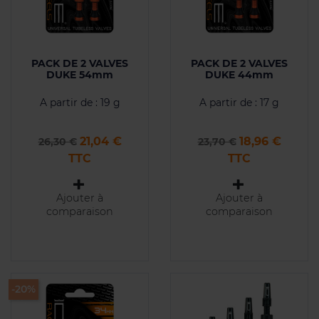
PACK DE 2 VALVES
PACK DE 2 VALVES
DUKE 54mm
DUKE 44mm
A partir de : 19 g
A partir de : 17 g
Prix de base
Prix
Prix de base
Prix
21,04 €
18,96 €
26,30 €
23,70 €
TTC
TTC
Ajouter à
Ajouter à
comparaison
comparaison
-20%