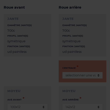
Roue avant
Roue arrière
JANTE
JANTE
DIAMÈTRE JANTE(S)
DIAMÈTRE JANTE(S)
700c
700c
PROFIL JANTE(S)
PROFIL JANTE(S)
symétrique
symétrique
FINITION JANTE(S)
FINITION JANTE(S)
ud paintless
ud paintless
CENTRAGE
MOYEU
MOYEU
AXE AVANT
AXE ARRIÈRE