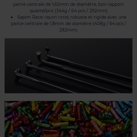
partie centrale de 1,65mm de diamètre, bon rapport
qualité/prix (344g / 64 pcs / 292mm)
Sapim Race: rayon rond, robuste et rigide avec une
partie centrale de 1,8mm de diamètre (408g / 64 pcs /
292mm)