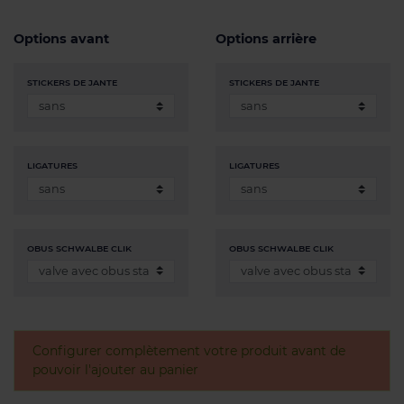
Options avant
Options arrière
STICKERS DE JANTE
STICKERS DE JANTE
LIGATURES
LIGATURES
OBUS SCHWALBE CLIK
OBUS SCHWALBE CLIK
Configurer complètement votre produit avant de
pouvoir l'ajouter au panier