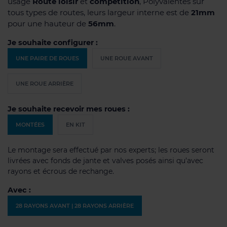
usage
Route loisir
et
compétition
, Polyvalentes sur
tous types de routes, leurs largeur interne est de
21mm
pour une hauteur de
56mm
.
Je souhaite configurer :
UNE PAIRE DE ROUES
UNE ROUE AVANT
UNE ROUE ARRIÈRE
Je souhaite recevoir mes roues :
MONTÉES
EN KIT
Le montage sera effectué par nos experts; les roues seront
livrées avec fonds de jante et valves posés ainsi qu’avec
rayons et écrous de rechange.
Avec :
28 RAYONS AVANT | 28 RAYONS ARRIÈRE