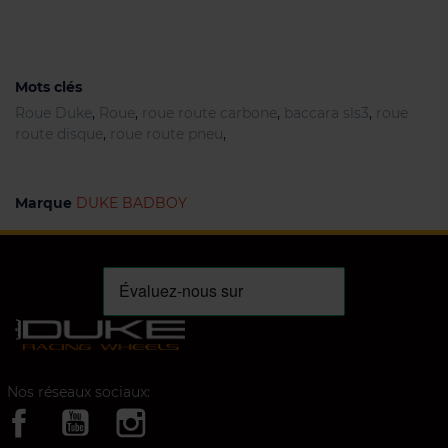
Mots clés
Roue Duke
,
Roue
,
roue route carbone
,
baccara sls3
,
roue
route disque
,
roue route pneu
,
Marque
DUKE BADBOY
Nos réseaux sociaux: