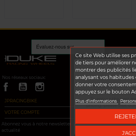
Ce site Web utilise ses p
de tiers pour améliorer n
montrer des publicités li
Welc
analysant vos habitudes 
Nos réseaux sociaux:
donner votre consentemen
It looks like you're vi
appuyez sur le bouton A
Stat
To ensure the best ex
JPRACINGBIKE
Plus d'informations
Personn
pricing, please visit ou
VOTRE COMPTE
REJETE
Go to DUK
Abonnez vous à notre newsletter pour ne rien rater de notre
actualité
J'AC