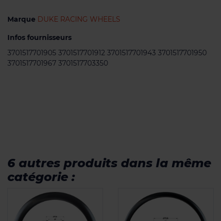
Marque
DUKE RACING WHEELS
Infos fournisseurs
3701517701905 3701517701912 3701517701943 3701517701950
3701517701967 3701517703350
6 autres produits dans la même
catégorie :