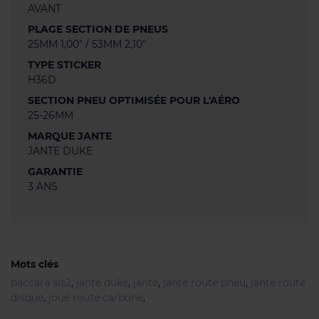
AVANT
PLAGE SECTION DE PNEUS
25MM 1,00" / 53MM 2,10"
TYPE STICKER
H36D
SECTION PNEU OPTIMISÉE POUR L'AÉRO
25-26MM
MARQUE JANTE
JANTE DUKE
GARANTIE
3 ANS
Mots clés
baccara sls2
,
jante duke
,
jante
,
jante route pneu
,
jante route
disque
,
joue route carbone
,