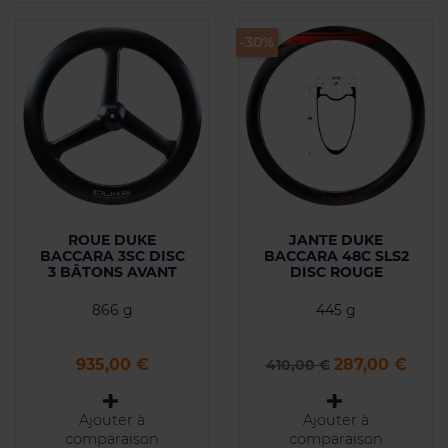
-30%
ROUE DUKE
JANTE DUKE
BACCARA 3SC DISC
BACCARA 48C SLS2
3 BÂTONS AVANT
DISC ROUGE
866 g
445 g
Prix
Prix de base
Prix
935,00 €
287,00 €
410,00 €
Ajouter à
Ajouter à
comparaison
comparaison