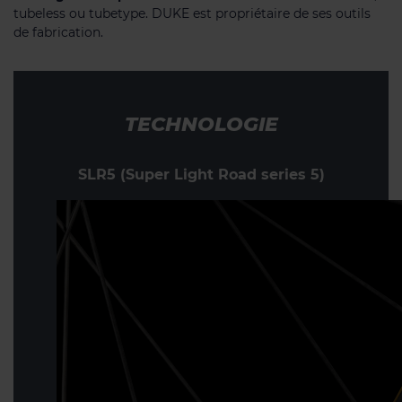
tubeless ou tubetype. DUKE est propriétaire de ses outils
de fabrication.
TECHNOLOGIE
SLR5 (Super Light Road series 5)