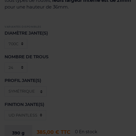
tous types de routes,
leurs largeur interne est de 21mm
pour une hauteur de 36mm.
VARIANTES DISPONIBLES
DIAMÈTRE JANTE(S)
NOMBRE DE TROUS
PROFIL JANTE(S)
FINITION JANTE(S)
0 En stock
385,00 €
TTC
390
g